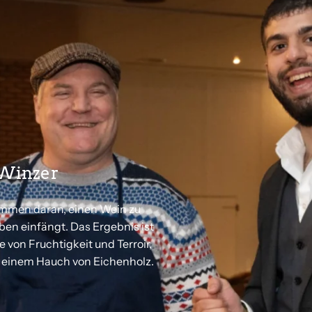
 Winzer
sammen daran, einen Wein zu
ben einfängt. Das Ergebnis ist
von Fruchtigkeit und Terroir,
d einem Hauch von Eichenholz.